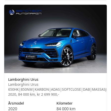
Lamborghini Urus
Lamborghini Urus
650HK|850NM|KARBON|ADAS|SOFTCLOSE|DAB|MASSASJE
2020, 84 000 km, kr 2 699 900,-
Årsmodel
Kilometer
2020
84 000 km