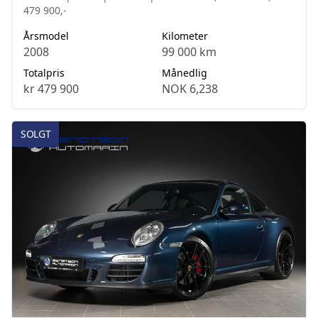
479 900,-
Årsmodel
Kilometer
2008
99 000 km
Totalpris
Månedlig
kr 479 900
NOK 6,238
SOLGT