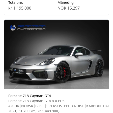
Totalpris
Månedlig
kr 1 195 000
NOK 15,297
Porsche 718 Cayman GT4
Porsche 718 Cayman GT4 4.0 PDK
420HK|NORSK|BOSE|SP.EKSOS|PPF|CRUISE|KARBON|DAB
2021, 31 700 km, kr 1 449 900,-