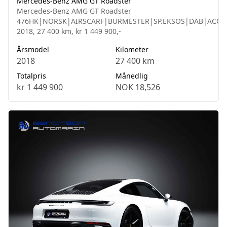
Mercedes-Benz AMG GT Roadster
Mercedes-Benz AMG GT Roadster
476HK|NORSK|AIRSCARF|BURMESTER|SP.EKSOS|DAB|ACC|
2018, 27 400 km, kr 1 449 900,-
Årsmodel
Kilometer
2018
27 400 km
Totalpris
Månedlig
kr 1 449 900
NOK 18,526