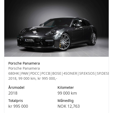
Porsche Panamera
Porsche Panamera
680HK|PAW|PDCC|PCCB|BOSE|4SONER|SP.EKSOS|SP.DESIG
2018, 99 000 km, kr 995 000,-
Årsmodel
Kilometer
2018
99 000 km
Totalpris
Månedlig
kr 995 000
NOK 12,763