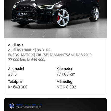
Audi RS3
Audi RS3 400HK|B&O|RS-
EKSOS|MATRIX|CRUISE|DIAMANTSØM|DAB 2019,
77 000 km, kr 649 900,-
Årsmodel
Kilometer
2019
77 000 km
Totalpris
Månedlig
kr 649 900
NOK 8,392