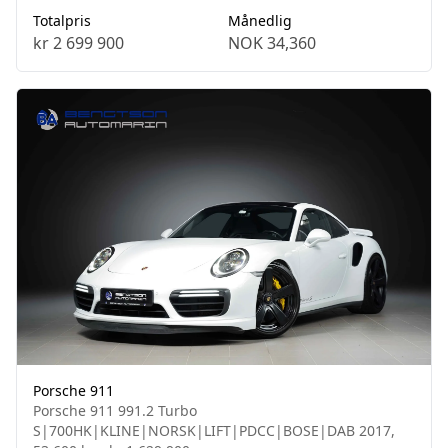
Totalpris
Månedlig
kr 2 699 900
NOK 34,360
Porsche 911
Porsche 911 991.2 Turbo
S|700HK|KLINE|NORSK|LIFT|PDCC|BOSE|DAB 2017,