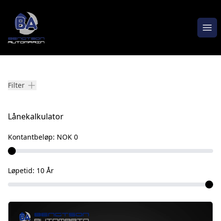
Åpn
Våre biler
Filter
Lånekalkulator
Kontantbeløp:
NOK 0
Løpetid:
10
År