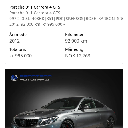
Porsche 911 Carrera 4 GTS
Porsche 911 Carrera 4 GTS
997.2|3.8L|408HK|X51|PDK|SP.EKSOS|BOSE|KARBON|SP.C
2012, 92 000 km, kr 995 000,-
Årsmodel
Kilometer
2012
92 000 km
Totalpris
Månedlig
kr 995 000
NOK 12,763