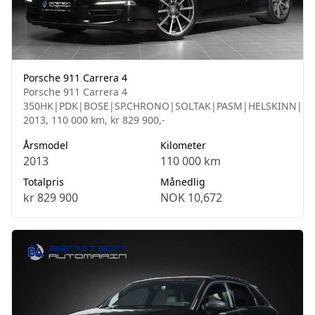
Porsche 911 Carrera 4
Porsche 911 Carrera 4
350HK|PDK|BOSE|SP.CHRONO|SOLTAK|PASM|HELSKINN|R
2013, 110 000 km, kr 829 900,-
Årsmodel
Kilometer
2013
110 000 km
Totalpris
Månedlig
kr 829 900
NOK 10,672