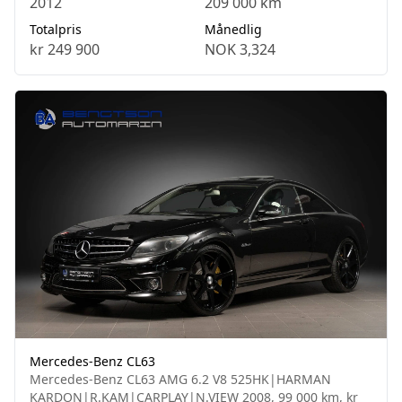
2012
209 000 km
Totalpris
Månedlig
kr 249 900
NOK 3,324
Mercedes-Benz CL63
Mercedes-Benz CL63 AMG 6.2 V8 525HK|HARMAN
KARDON|R.KAM|CARPLAY|N.VIEW 2008, 99 000 km, kr