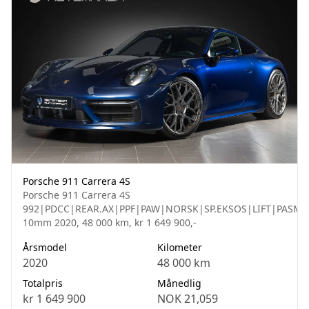
Porsche 911 Carrera 4S
Porsche 911 Carrera 4S
992|PDCC|REAR.AX|PPF|PAW|NORSK|SP.EKSOS|LIFT|PASM-
10mm 2020, 48 000 km, kr 1 649 900,-
Årsmodel
Kilometer
2020
48 000 km
Totalpris
Månedlig
kr 1 649 900
NOK 21,059