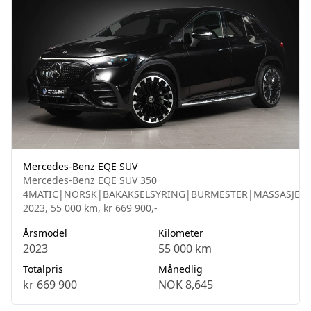
Mercedes-Benz EQE SUV
Mercedes-Benz EQE SUV 350
4MATIC|NORSK|BAKAKSELSYRING|BURMESTER|MASSASJE|
2023, 55 000 km, kr 669 900,-
Årsmodel
Kilometer
2023
55 000 km
Totalpris
Månedlig
kr 669 900
NOK 8,645