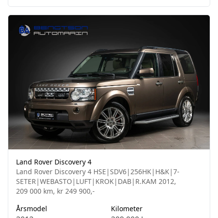
Land Rover Discovery 4
Land Rover Discovery 4 HSE|SDV6|256HK|H&K|7-
SETER|WEBASTO|LUFT|KROK|DAB|R.KAM 2012,
209 000 km, kr 249 900,-
Årsmodel
Kilometer