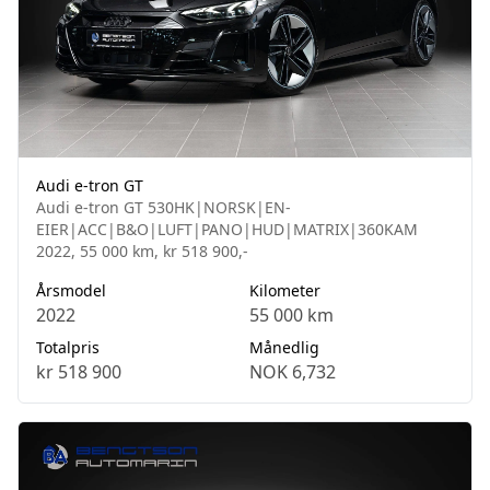
Audi e-tron GT
Audi e-tron GT 530HK|NORSK|EN-
EIER|ACC|B&O|LUFT|PANO|HUD|MATRIX|360KAM
2022, 55 000 km, kr 518 900,-
Årsmodel
Kilometer
2022
55 000 km
Totalpris
Månedlig
kr 518 900
NOK 6,732