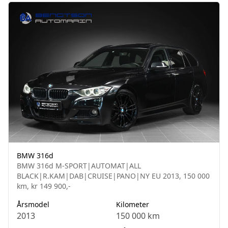
BMW 316d
BMW 316d M-SPORT|AUTOMAT|ALL
BLACK|R.KAM|DAB|CRUISE|PANO|NY EU 2013, 150 000
km, kr 149 900,-
Årsmodel
Kilometer
2013
150 000 km