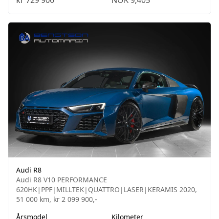
kr 729 900
NOK 9,405
Audi R8
Audi R8 V10 PERFORMANCE
620HK|PPF|MILLTEK|QUATTRO|LASER|KERAMIS 2020,
51 000 km, kr 2 099 900,-
Årsmodel
Kilometer