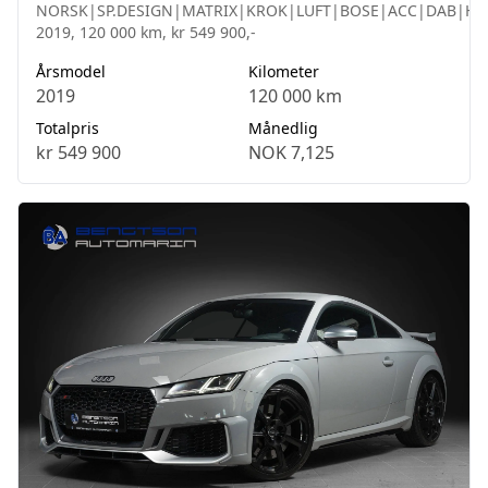
NORSK|SP.DESIGN|MATRIX|KROK|LUFT|BOSE|ACC|DAB|HU
2019, 120 000 km, kr 549 900,-
Årsmodel
Kilometer
2019
120 000 km
Totalpris
Månedlig
kr 549 900
NOK 7,125