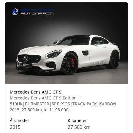
Mercedes-Benz AMG GT S
Mercedes-Benz AMG GT S Edition 1
510HK|BURMESTER|SP.EKSOS|TRACK PACK|KARBON
2015, 27 500 km, kr 1 195 000,-
Årsmodel
Kilometer
2015
27 500 km